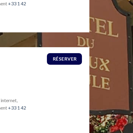
ment
+33 1 42
RÉSERVER
 internet,
ment
+33 1 42