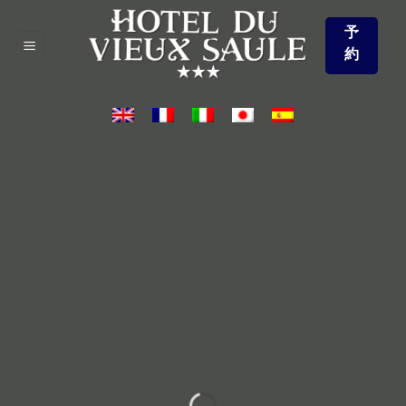
Skip
予
to
約
content